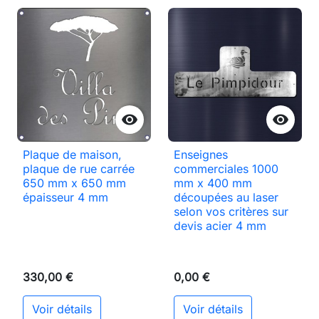


Plaque de maison,
Enseignes
plaque de rue carrée
commerciales 1000
650 mm x 650 mm
mm x 400 mm
épaisseur 4 mm
découpées au laser
selon vos critères sur
devis acier 4 mm
330,00 €
0,00 €
Voir détails
Voir détails