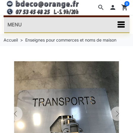
0
search

shopping_cart
MENU
Accueil
Enseignes pour commerces et noms de maison
Previous
Next